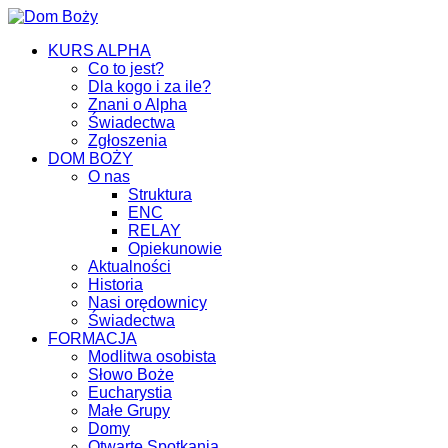
KURS ALPHA
Co to jest?
Dla kogo i za ile?
Znani o Alpha
Świadectwa
Zgłoszenia
DOM BOŻY
O nas
Struktura
ENC
RELAY
Opiekunowie
Aktualności
Historia
Nasi orędownicy
Świadectwa
FORMACJA
Modlitwa osobista
Słowo Boże
Eucharystia
Małe Grupy
Domy
Otwarte Spotkania