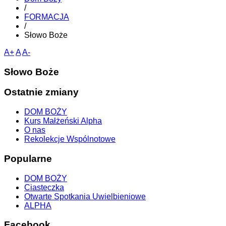
/
FORMACJA
/
Słowo Boże
A+
A
A-
Słowo Boże
Ostatnie zmiany
DOM BOŻY
Kurs Małżeński Alpha
O nas
Rekolekcje Wspólnotowe
Popularne
DOM BOŻY
Ciasteczka
Otwarte Spotkania Uwielbieniowe
ALPHA
Facebook