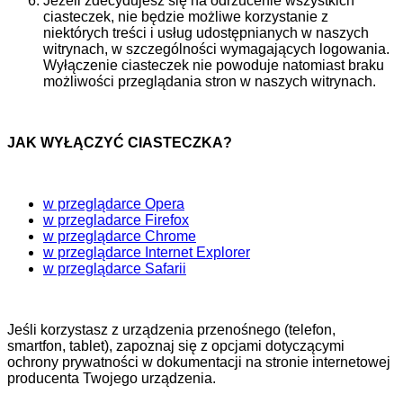
Jeżeli zdecydujesz się na odrzucenie wszystkich
ciasteczek, nie będzie możliwe korzystanie z
niektórych treści i usług udostępnianych w naszych
witrynach, w szczególności wymagających logowania.
Wyłączenie ciasteczek nie powoduje natomiast braku
możliwości przeglądania stron w naszych witrynach.
JAK WYŁĄCZYĆ CIASTECZKA?
w przeglądarce Opera
w przegladarce Firefox
w przeglądarce Chrome
w przeglądarce Internet Explorer
w przeglądarce Safarii
Jeśli korzystasz z urządzenia przenośnego (telefon,
smartfon, tablet), zapoznaj się z opcjami dotyczącymi
ochrony prywatności w dokumentacji na stronie internetowej
producenta Twojego urządzenia.