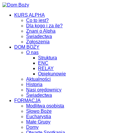
KURS ALPHA
Co to jest?
Dla kogo i za ile?
Znani o Alpha
Świadectwa
Zgłoszenia
DOM BOŻY
O nas
Struktura
ENC
RELAY
Opiekunowie
Aktualności
Historia
Nasi orędownicy
Świadectwa
FORMACJA
Modlitwa osobista
Słowo Boże
Eucharystia
Małe Grupy
Domy
Otwarte Spotkania