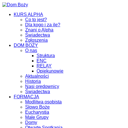
KURS ALPHA
Co to jest?
Dla kogo i za ile?
Znani o Alpha
Świadectwa
Zgłoszenia
DOM BOŻY
O nas
Struktura
ENC
RELAY
Opiekunowie
Aktualności
Historia
Nasi orędownicy
Świadectwa
FORMACJA
Modlitwa osobista
Słowo Boże
Eucharystia
Małe Grupy
Domy
Otwarte Spotkania