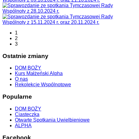
1
2
3
Ostatnie zmiany
DOM BOŻY
Kurs Małżeński Alpha
O nas
Rekolekcje Wspólnotowe
Popularne
DOM BOŻY
Ciasteczka
Otwarte Spotkania Uwielbieniowe
ALPHA
Facebook